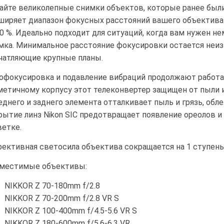
айте великолепные снимки объектов, которые ранее были
ширяет диапазон фокусных расстояний вашего объектива
40 %. Идеально подходит для ситуаций, когда вам нужен н
мка. Минимальное расстояние фокусировки остается неиз
чатляющие крупные планы.
офокусировка и подавление вибраций продолжают работа
метичному корпусу этот телеконвертер защищен от пыли
еднего и заднего элемента отталкивает пыль и грязь, обл
рытие линз Nikon SIC предотвращает появление ореолов и
ветке.
ективная светосила объектива сокращается на 1 ступень
местимые объективы:
NIKKOR Z 70-180mm f/2.8
NIKKOR Z 70-200mm f/2.8 VR S
NIKKOR Z 100-400mm f/4.5-5.6 VR S
NIKKOR Z 180-600mm f/5.6-6.3 VR