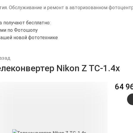
нтия. Обслуживание и ремонт в авторизованном фотоцент
в получают бесплатно:
ами по Фотошопу
Вашей новой фототехнике
азад
леконвертер Nikon Z TC-1.4x
64 9