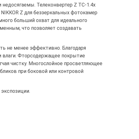
 недосягаемы. Телеконвертер Z TC-1.4x
 NIKKOR Z для беззеркальных фотокамер
емного больший охват для идеального
менным, что позволяет создавать
ть не менее эффективно. Благодаря
 и влаги. Фторсодержащее покрытие
егчая чистку. Многослойное просветляющее
 бликов при боковой или контровой
 экспозиции.