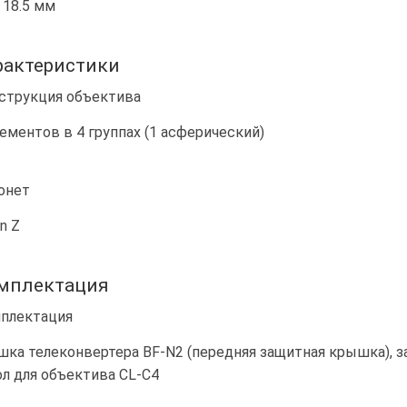
 18.5 мм
рактеристики
струкция объектива
лементов в 4 группах (1 асферический)
онет
n Z
мплектация
плектация
шка телеконвертера BF-N2 (передняя защитная крышка), з
ол для объектива CL-C4