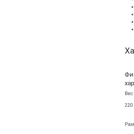
Ха
Фи
ха
Вес
220 
Раз