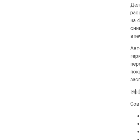
Дел
рас
на 
сни
впе
Авт
гер
пер
пок
зас
Эфф
Сов