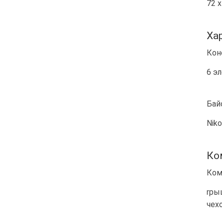
72 х
Ха
Кон
6 э
Бай
Niko
Ко
Ком
rры
чех